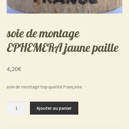
soie de montage
EPHEMERA jaune paille
4,20
€
soie de montage top qualité Française
quantité
Ajouter au panier
de
soie
de