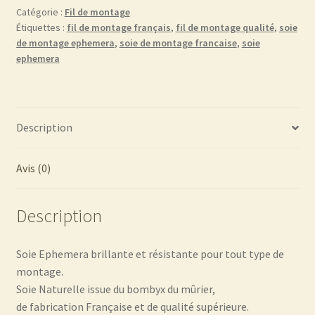
montage
Catégorie :
Fil de montage
Étiquettes :
fil de montage français
,
fil de montage qualité
,
soie
EPHEMERA
de montage ephemera
,
soie de montage francaise
,
soie
jaune
ephemera
paille
Description
Avis (0)
Description
Soie Ephemera brillante et résistante pour tout type de
montage.
Soie Naturelle issue du bombyx du mûrier,
de fabrication Française et de qualité supérieure.