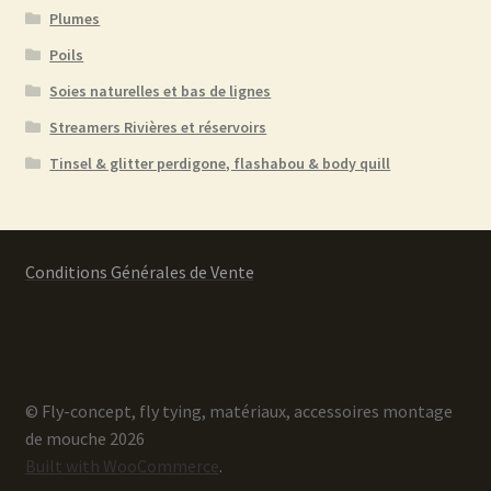
Plumes
Poils
Soies naturelles et bas de lignes
Streamers Rivières et réservoirs
Tinsel & glitter perdigone, flashabou & body quill
Conditions Générales de Vente
© Fly-concept, fly tying, matériaux, accessoires montage
de mouche 2026
Built with WooCommerce
.