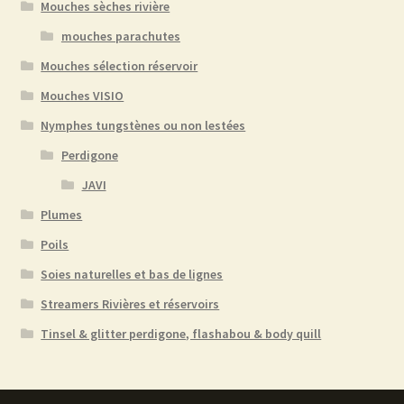
Mouches sèches rivière
mouches parachutes
Mouches sélection réservoir
Mouches VISIO
Nymphes tungstènes ou non lestées
Perdigone
JAVI
Plumes
Poils
Soies naturelles et bas de lignes
Streamers Rivières et réservoirs
Tinsel & glitter perdigone, flashabou & body quill