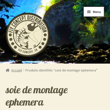
Aller
Aller
Menu
à
au
la
contenu
navigation
Accueil
Accueil
Produits identifiés “soie de montage ephemera”
Ouvrir
Boutique
le
soie de montage
menu
A propos
enfant
ephemera
Contact 06.19.39.19.88