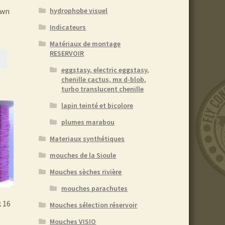
hydrophobe visuel
own
Indicateurs
Matériaux de montage
RESERVOIR
eggstasy, electric eggstasy,
chenille cactus, mx d-blob,
turbo translucent chenille
lapin teinté et bicolore
plumes marabou
Materiaux synthétiques
mouches de la Sioule
Mouches sèches rivière
mouches parachutes
k 16
Mouches sélection réservoir
Mouches VISIO