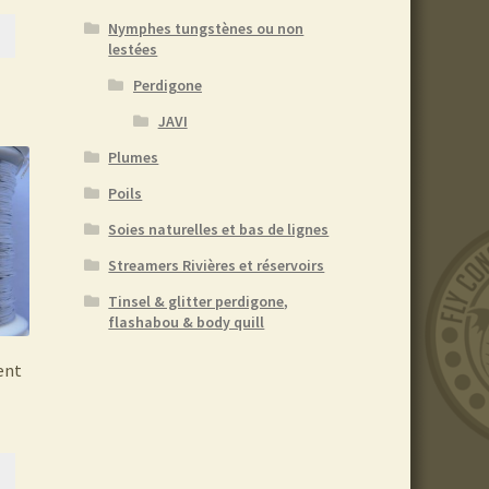
Nymphes tungstènes ou non
lestées
Perdigone
JAVI
Plumes
Poils
Soies naturelles et bas de lignes
Streamers Rivières et réservoirs
Tinsel & glitter perdigone,
flashabou & body quill
gent