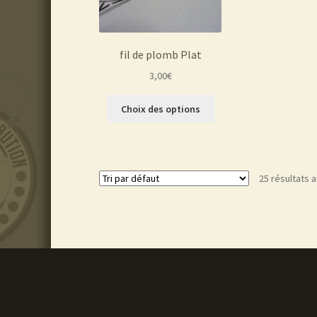
fil de plomb Plat
3,00
€
Ce
Choix des options
produit
a
plusieurs
variations.
25 résultats a
Les
options
peuvent
être
choisies
sur
la
page
du