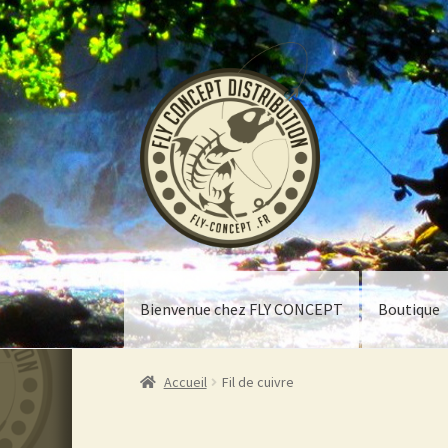
Aller
Aller
à
au
la
contenu
navigation
Bienvenue chez FLY CONCEPT
Boutique
Accueil
Fil de cuivre