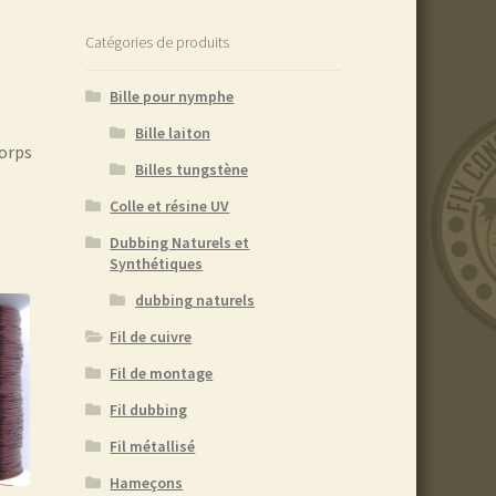
Catégories de produits
Bille pour nymphe
Bille laiton
corps
Billes tungstène
Colle et résine UV
Dubbing Naturels et
Synthétiques
dubbing naturels
Fil de cuivre
Fil de montage
Fil dubbing
Fil métallisé
Hameçons