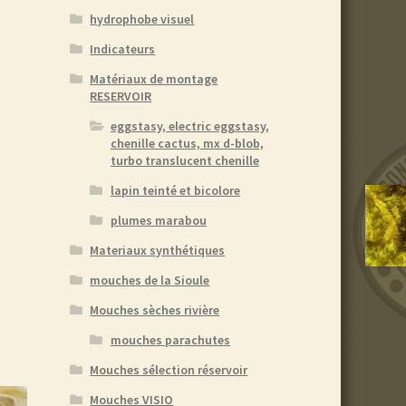
hydrophobe visuel
Indicateurs
Matériaux de montage
RESERVOIR
eggstasy, electric eggstasy,
chenille cactus, mx d-blob,
turbo translucent chenille
lapin teinté et bicolore
plumes marabou
Materiaux synthétiques
mouches de la Sioule
Mouches sèches rivière
mouches parachutes
Mouches sélection réservoir
Mouches VISIO