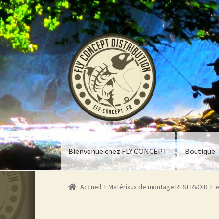
Aller
Aller
à
au
la
contenu
navigation
Bienvenue chez FLY CONCEPT
Boutique
Accueil
Matériaux de montage RESERVOIR
e