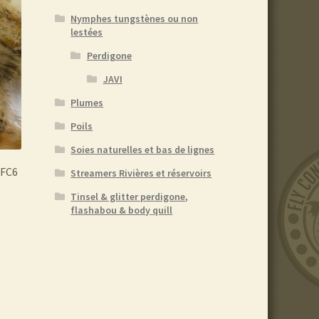
Nymphes tungstènes ou non
lestées
Perdigone
JAVI
Plumes
Poils
Soies naturelles et bas de lignes
 FC6
Streamers Rivières et réservoirs
Tinsel & glitter perdigone,
flashabou & body quill