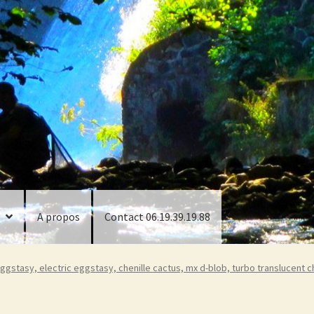
A propos
Contact 06.19.39.19.88
ggstasy, electric eggstasy, chenille cactus, mx d-blob, turbo translucent c