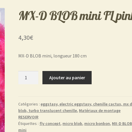
MX-D BLOB mini FL pin
4,30
€
MX-D BLOB mini, longueur 180 cm
quantité
Ajouter au panier
de
MX-
D
BLOB
Catégories :
eggstasy, electric eggstasy, chenille cactus, mx d
blob, turbo translucent chenille
,
Matériaux de montage
mini
RESERVOIR
FL
Étiquettes :
fly concept
,
micro blob
,
micro bonbon
,
MX-D BLO
pink
mini