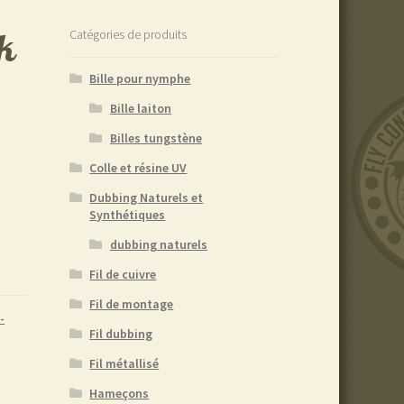
k
Catégories de produits
Bille pour nymphe
Bille laiton
Billes tungstène
Colle et résine UV
Dubbing Naturels et
Synthétiques
dubbing naturels
Fil de cuivre
Fil de montage
-
Fil dubbing
Fil métallisé
B
Hameçons