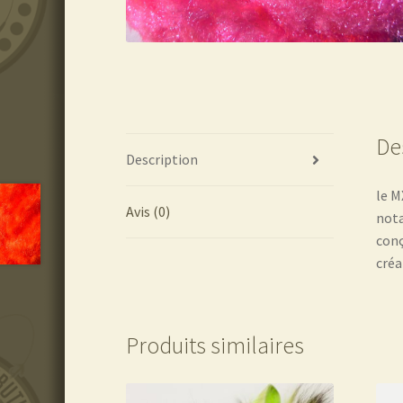
De
Description
le M
Avis (0)
not
conç
créa
Produits similaires