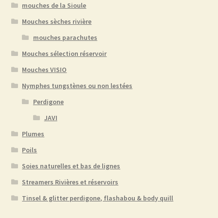
mouches de la Sioule
Mouches sèches rivière
mouches parachutes
Mouches sélection réservoir
Mouches VISIO
Nymphes tungstènes ou non lestées
Perdigone
JAVI
Plumes
Poils
Soies naturelles et bas de lignes
Streamers Rivières et réservoirs
Tinsel & glitter perdigone, flashabou & body quill