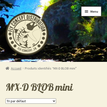
Aller
Aller
Menu
à
au
la
contenu
navigation
Accueil
Accueil
Produits identifiés “MX-D BLOB mini”
Ouvrir
Boutique
le
MX-D BLOB mini
menu
A propos
enfant
Contact 06.19.39.19.88