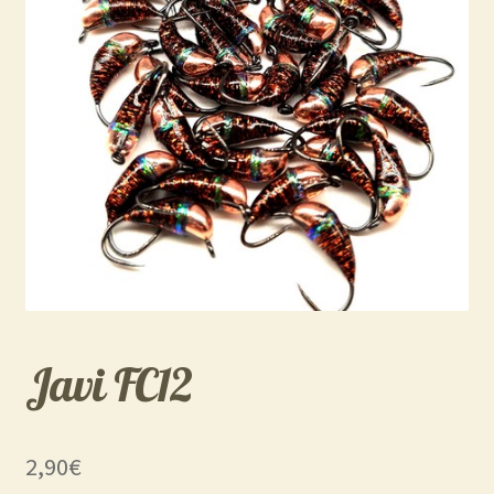
Javi FC12
2,90
€