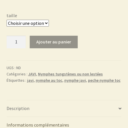
taille
quantité
Ajouter au panier
de
Javi
FC12
UGS :
ND
Catégories :
JAVI
,
Nymphes tungstènes ou non lestées
Étiquettes :
javi
,
nymphe au toc
,
nymphe javi
,
peche nymphe toc
Description
Informations complémentaires