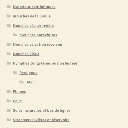
Materiaux synthétiques
mouches de la Sioule
Mouches sèches rivière
mouches parachutes
Mouches sélection réservoir
Mouches VISIO
Nymphes tungstènes ou non lestées
Perdigone
JAVI
Plumes
Poils
Soies naturelles et bas de lignes
Streamers Rivières et réservoirs