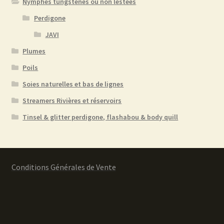
Nymphes tungstènes ou non lestées
Perdigone
JAVI
Plumes
Poils
Soies naturelles et bas de lignes
Streamers Rivières et réservoirs
Tinsel & glitter perdigone, flashabou & body quill
Conditions Générales de Vente