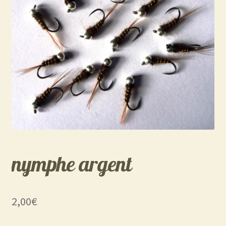
nymphe argent
2,00
€