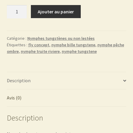
quantité
Ajouter au panier
de
nymphe
argent
Catégorie :
Nymphes tungstènes ou non lestées
Étiquettes :
fly concept
,
nymphe bille tungstene
,
nymphe pêche
ombre
,
nymphe truite riviere
,
nymphe tungstene
Description
Avis (0)
Description