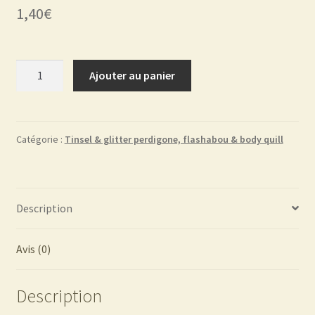
1,40
€
quantité
Ajouter au panier
de
Holostren
tinsel
FC04
Catégorie :
Tinsel & glitter perdigone, flashabou & body quill
Description
Avis (0)
Description