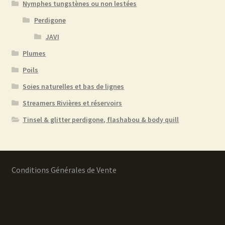
Nymphes tungstènes ou non lestées
Perdigone
JAVI
Plumes
Poils
Soies naturelles et bas de lignes
Streamers Rivières et réservoirs
Tinsel & glitter perdigone, flashabou & body quill
Conditions Générales de Vente