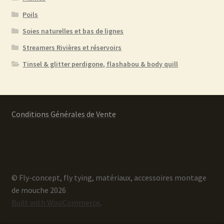
Poils
Soies naturelles et bas de lignes
Streamers Rivières et réservoirs
Tinsel & glitter perdigone, flashabou & body quill
Conditions Générales de Vente
© Fly-concept, fly tying, matériaux, accessoires montage
de mouche 2026
Built with WooCommerce
.