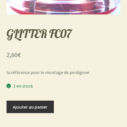
GLITTER FC07
2,60
€
la référence pour le montage de perdigone
1 en stock
quantité
Ajouter au panier
de
GLITTER
FC07