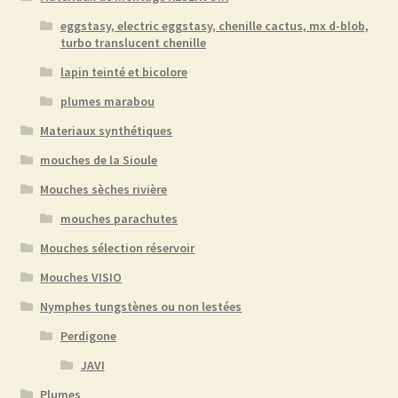
eggstasy, electric eggstasy, chenille cactus, mx d-blob,
turbo translucent chenille
lapin teinté et bicolore
plumes marabou
Materiaux synthétiques
mouches de la Sioule
Mouches sèches rivière
mouches parachutes
Mouches sélection réservoir
Mouches VISIO
Nymphes tungstènes ou non lestées
Perdigone
JAVI
Plumes