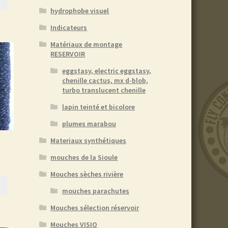
hydrophobe visuel
Indicateurs
Matériaux de montage
RESERVOIR
eggstasy, electric eggstasy,
chenille cactus, mx d-blob,
turbo translucent chenille
lapin teinté et bicolore
plumes marabou
Materiaux synthétiques
mouches de la Sioule
Mouches sèches rivière
mouches parachutes
Mouches sélection réservoir
Mouches VISIO