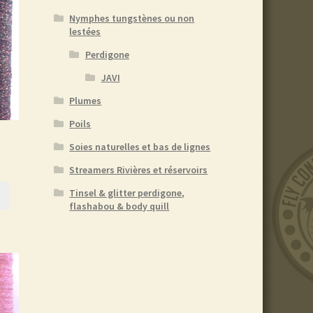
Nymphes tungstènes ou non
lestées
Perdigone
JAVI
Plumes
Poils
Soies naturelles et bas de lignes
Streamers Rivières et réservoirs
Tinsel & glitter perdigone,
flashabou & body quill