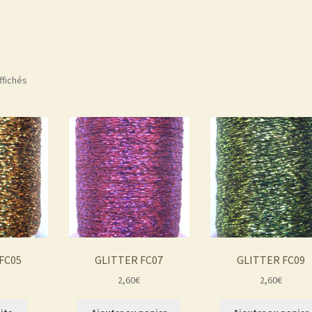
ffichés
FC05
GLITTER FC07
GLITTER FC09
2,60
€
2,60
€