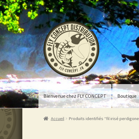
Aller
Aller
à
au
la
contenu
navigation
Bienvenue chez FLY CONCEPT
Boutique
Accueil
Produits identifiés “fil irisé perdigon