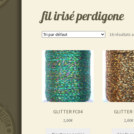
fil irisé perdigone
16 résultats a
GLITTER FC04
GLITTER 
2,60
€
2,60
€