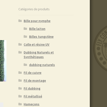
Catégories de produits
Bille pour nymphe
Bille laiton
Billes tungstène
Colle et résine UV
Dubbing Naturels et
Synthétiques
dubbing naturels
Fil de cuivre
Fil de montage
Fil dubbing
Fil métallisé
Hameçons