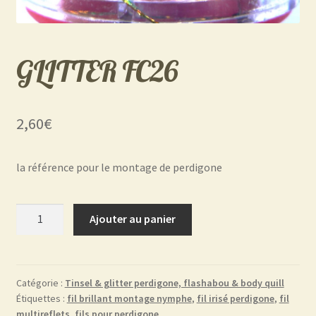
GLITTER FC26
2,60
€
la référence pour le montage de perdigone
quantité
Ajouter au panier
de
GLITTER
FC26
Catégorie :
Tinsel & glitter perdigone, flashabou & body quill
Étiquettes :
fil brillant montage nymphe
,
fil irisé perdigone
,
fil
multireflets
,
fils pour perdigone