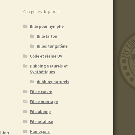
Catégories de produits
Bille pour nymphe
Bille laiton
Billes tungstène
Colle et résine UV
Dubbing Naturels et
Synthétiques
dubbing naturels
Fil de cuivre
Fil de montage
Fil dubbing
Fil métallisé
Hameçons
 bien