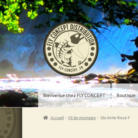
Aller
Aller
à
au
la
contenu
navigation
Bienvenue chez FLY CONCEPT
Boutique
Accueil
Fil de montage
Glo brite Rose F