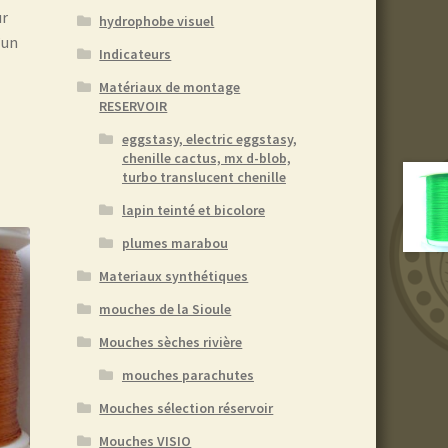
ur
hydrophobe visuel
’un
Indicateurs
Matériaux de montage
RESERVOIR
eggstasy, electric eggstasy,
chenille cactus, mx d-blob,
turbo translucent chenille
lapin teinté et bicolore
plumes marabou
Materiaux synthétiques
mouches de la Sioule
Mouches sèches rivière
mouches parachutes
Mouches sélection réservoir
Mouches VISIO