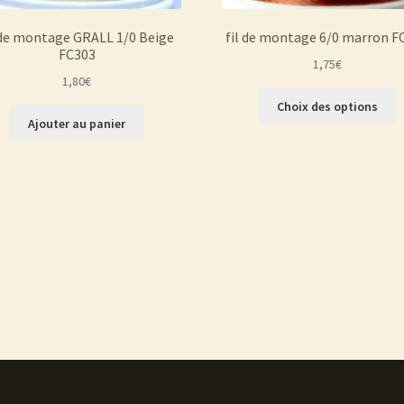
 de montage GRALL 1/0 Beige
fil de montage 6/0 marron F
FC303
1,75
€
1,80
€
C
Choix des options
p
Ajouter au panier
a
p
v
L
o
p
ê
c
s
la
p
d
p