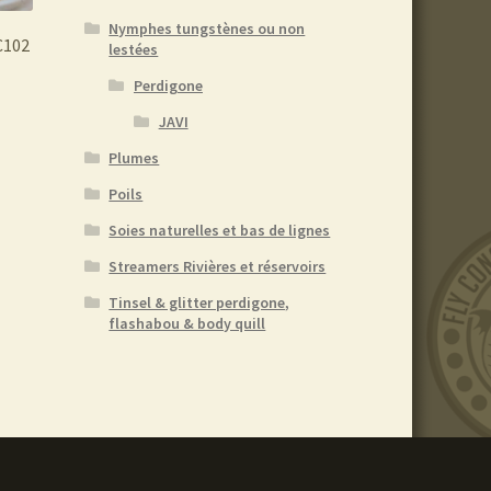
Nymphes tungstènes ou non
C102
lestées
Perdigone
e
JAVI
roduit
Plumes
lusieurs
Poils
ariations.
Soies naturelles et bas de lignes
es
ptions
Streamers Rivières et réservoirs
euvent
Tinsel & glitter perdigone,
tre
flashabou & body quill
hoisies
ur
age
u
roduit