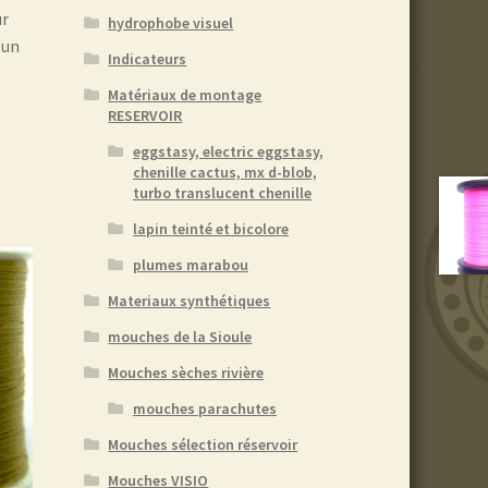
ur
hydrophobe visuel
’un
Indicateurs
Matériaux de montage
RESERVOIR
eggstasy, electric eggstasy,
chenille cactus, mx d-blob,
turbo translucent chenille
lapin teinté et bicolore
plumes marabou
Materiaux synthétiques
mouches de la Sioule
Mouches sèches rivière
mouches parachutes
Mouches sélection réservoir
Mouches VISIO