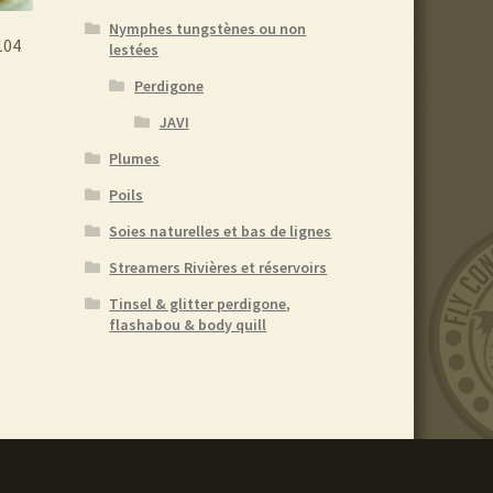
Nymphes tungstènes ou non
104
lestées
Perdigone
e
JAVI
roduit
Plumes
lusieurs
Poils
ariations.
Soies naturelles et bas de lignes
es
ptions
Streamers Rivières et réservoirs
euvent
Tinsel & glitter perdigone,
tre
flashabou & body quill
hoisies
ur
age
u
roduit