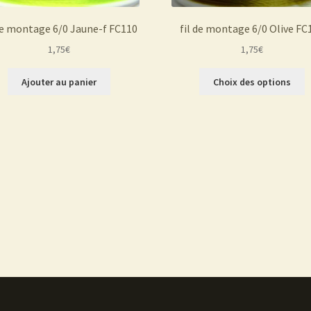
 de montage 6/0 Jaune-f FC110
fil de montage 6/0 Olive FC
1,75
€
1,75
€
C
Ajouter au panier
Choix des options
p
a
p
v
L
o
p
ê
c
s
la
p
d
p