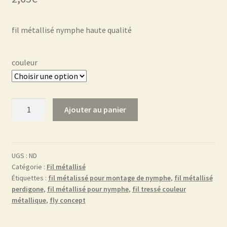
fil métallisé nymphe haute qualité
couleur
quantité
Ajouter au panier
de
fil
métallisé
UGS :
ND
Catégorie :
Fil métallisé
Étiquettes :
fil métalissé pour montage de nymphe
,
fil métallisé
perdigone
,
fil métallisé pour nymphe
,
fil tressé couleur
métallique
,
fly concept