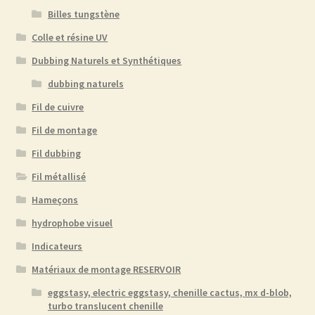
Billes tungstène
la
page
Colle et résine UV
du
Dubbing Naturels et Synthétiques
produit
dubbing naturels
Fil de cuivre
Fil de montage
Fil dubbing
Fil métallisé
Hameçons
hydrophobe visuel
Indicateurs
Matériaux de montage RESERVOIR
eggstasy, electric eggstasy, chenille cactus, mx d-blob,
turbo translucent chenille