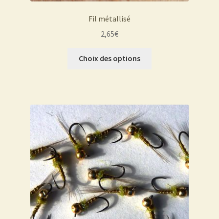
Fil métallisé
2,65
€
Ce
Choix des options
produit
a
plusieurs
variations.
Les
options
peuvent
être
choisies
sur
la
page
du