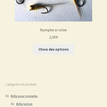
produit
Nymphe or olive
2,00
€
Ce
Choix des options
produit
a
plusieurs
variations.
Les
options
Catégories de produits
peuvent
être
Bille pour nymphe
choisies
Bille laiton
sur