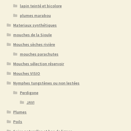
lapin teinté et bicolore
plumes marabou
Materiaux synthétiques
mouches de la Sioule
Mouches sèches rivière
mouches parachutes
Mouches sélection réservoir
Mouches VISIO
Nymphes tungstènes ou non lestées
Perdigone
JAVI
Plumes
Poils