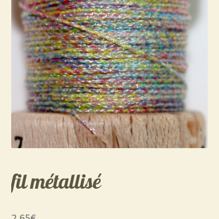
fil métallisé
2,65
€