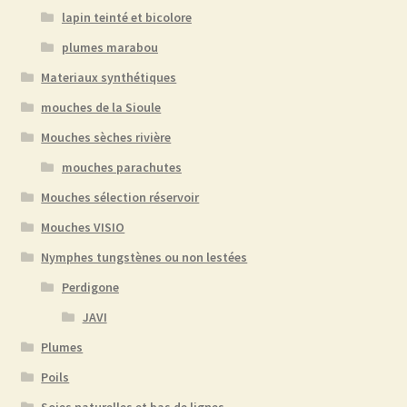
lapin teinté et bicolore
plumes marabou
Materiaux synthétiques
mouches de la Sioule
Mouches sèches rivière
mouches parachutes
Mouches sélection réservoir
Mouches VISIO
Nymphes tungstènes ou non lestées
Perdigone
JAVI
Plumes
Poils