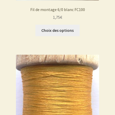
Fil de montage 6/0 blanc FC100
1,75
€
Ce
Choix des options
produit
a
plusieurs
variations.
Les
options
peuvent
être
choisies
sur
la
page
du