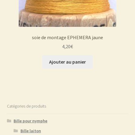
produit
soie de montage EPHEMERA jaune
4,20
€
Ajouter au panier
Catégories de produits
Bille pour nymphe
Bille laiton