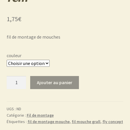
1,75
€
fil de montage de mouches
couleur
quantité
Ajouter au panier
de
fil
de
montage
UGS :
ND
Catégorie :
Fil de montage
6/0
Étiquettes :
fil de montage mouche
,
fil mouche grall
,
fly concept
O-
fluo