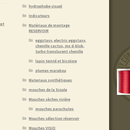
hydrophobe visuel
Indicateurs
ept
Matériaux de montage
RESERVOIR
eggstasy, electric eggstasy,
chenille cactus, mx d-blob,
turbo translucent chenille
lapin teinté et bicolore
plumes marabou
Materiaux synthétiques
mouches de la Sioule
Mouches sèches rivière
mouches parachutes
Mouches sélection réservoir
Mouches VISIO