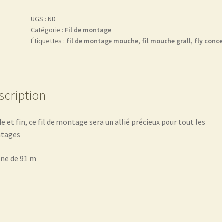
de
montage
UGS :
ND
Catégorie :
Fil de montage
6/0
Étiquettes :
fil de montage mouche
,
fil mouche grall
,
fly conc
marron
FC102
scription
de et fin, ce fil de montage sera un allié précieux pour tout les
tages
ne de 91 m