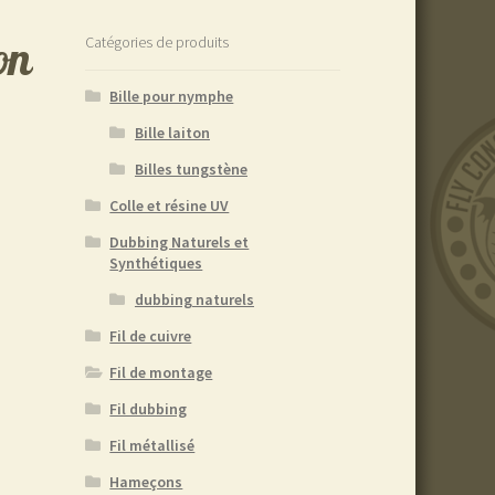
on
Catégories de produits
Bille pour nymphe
Bille laiton
Billes tungstène
Colle et résine UV
Dubbing Naturels et
Synthétiques
dubbing naturels
Fil de cuivre
Fil de montage
Fil dubbing
Fil métallisé
Hameçons