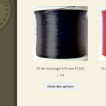
Fil de montage 6/0 noir FC101
fil
1,75
€
Ce
Choix des options
produit
a
plusieurs
variations.