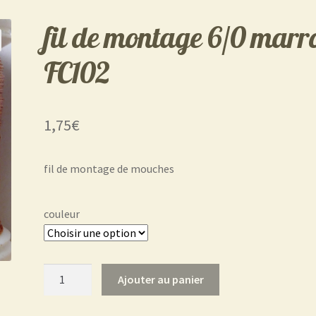
fil de montage 6/0 marr
FC102
1,75
€
fil de montage de mouches
couleur
quantité
Ajouter au panier
de
fil