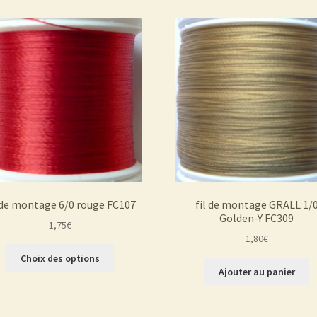
 de montage 6/0 rouge FC107
fil de montage GRALL 1/
Golden-Y FC309
1,75
€
1,80
€
Ce
Choix des options
produit
Ajouter au panier
a
plusieurs
variations.