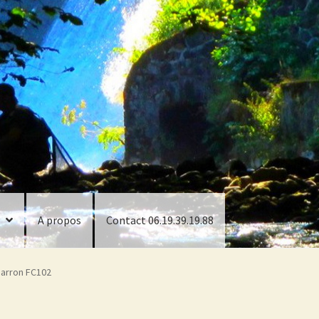
A propos
Contact 06.19.39.19.88
marron FC102