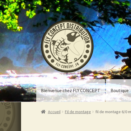
Aller
Aller
à
au
la
contenu
navigation
Bienvenue chez FLY CONCEPT
Boutique
Accueil
Fil de montage
fil de montage 6/0 