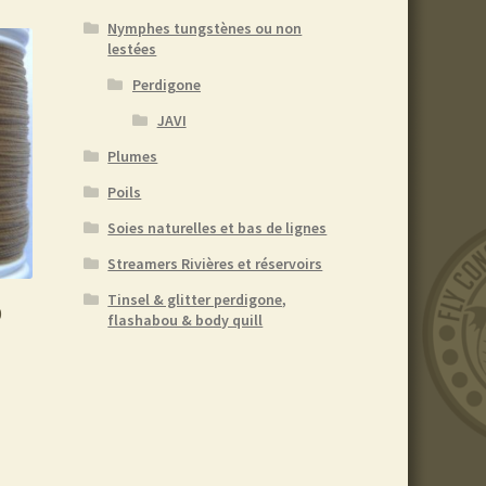
Nymphes tungstènes ou non
lestées
Perdigone
JAVI
Plumes
Poils
Soies naturelles et bas de lignes
Streamers Rivières et réservoirs
Tinsel & glitter perdigone,
0
flashabou & body quill