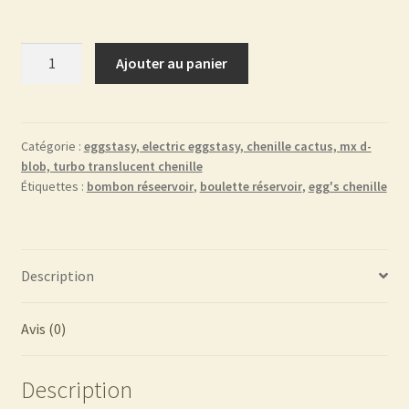
quantité
Ajouter au panier
de
Egg's
chenille
5
Catégorie :
eggstasy, electric eggstasy, chenille cactus, mx d-
blob, turbo translucent chenille
mm
Étiquettes :
bombon réseervoir
,
boulette réservoir
,
egg's chenille
black
Description
Avis (0)
Description