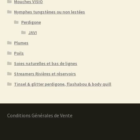
Mouches VISIO
Nymphes tungstènes ou non lestées
Perdigone
JAVI
Plumes
Poils
Soies naturelles et bas de lignes
Streamers Rivières et réservoirs
Tinsel & glitter perdigone, flashabou & body quill
Conditions Générales de Vente