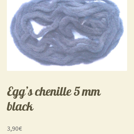
Egg’s chenille 5 mm
black
3,90
€