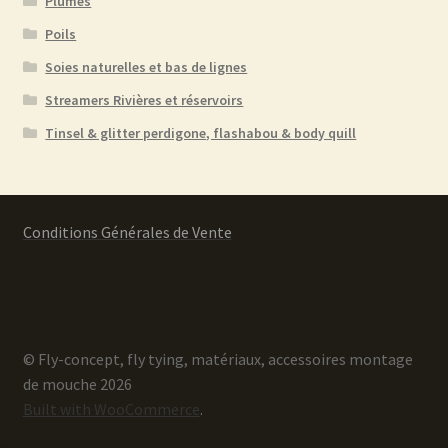
Plumes
Poils
Soies naturelles et bas de lignes
Streamers Rivières et réservoirs
Tinsel & glitter perdigone, flashabou & body quill
Conditions Générales de Vente
© Fly-concept, fly tying, matériaux, accessoires montage
de mouche 2026
Built with WooCommerce
.