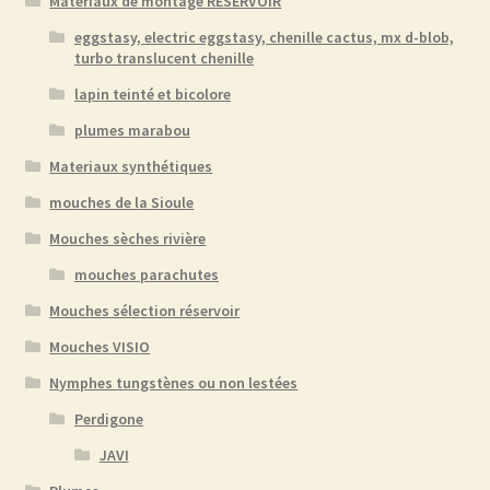
Matériaux de montage RESERVOIR
eggstasy, electric eggstasy, chenille cactus, mx d-blob,
turbo translucent chenille
lapin teinté et bicolore
plumes marabou
Materiaux synthétiques
mouches de la Sioule
Mouches sèches rivière
mouches parachutes
Mouches sélection réservoir
Mouches VISIO
Nymphes tungstènes ou non lestées
Perdigone
JAVI