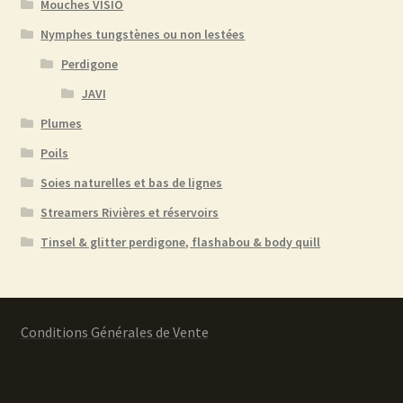
Mouches VISIO
Nymphes tungstènes ou non lestées
Perdigone
JAVI
Plumes
Poils
Soies naturelles et bas de lignes
Streamers Rivières et réservoirs
Tinsel & glitter perdigone, flashabou & body quill
Conditions Générales de Vente