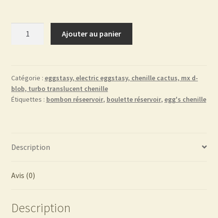
quantité
Ajouter au panier
de
Egg's
chenille
5
Catégorie :
eggstasy, electric eggstasy, chenille cactus, mx d-
blob, turbo translucent chenille
mm
Étiquettes :
bombon réseervoir
,
boulette réservoir
,
egg's chenille
bisquit
Description
Avis (0)
Description