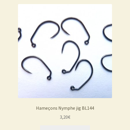
Hameçons Nymphe jig BL144
3,20
€
Ce