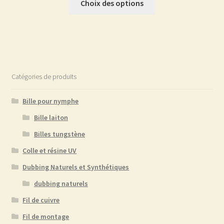
Choix des options
produit
a
plusieurs
variations.
Les
options
Catégories de produits
peuvent
être
Bille pour nymphe
choisies
Bille laiton
sur
Billes tungstène
la
page
Colle et résine UV
du
Dubbing Naturels et Synthétiques
produit
dubbing naturels
Fil de cuivre
Fil de montage