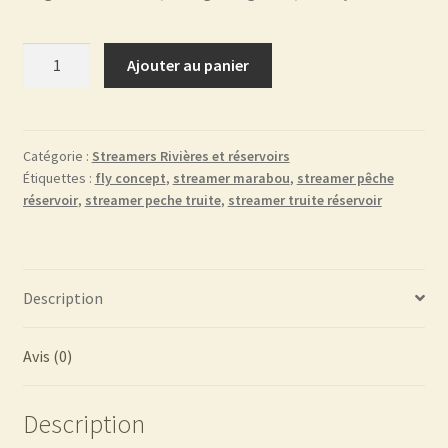
quantité
Ajouter au panier
de
Woolly
bugger
Pink
Catégorie :
Streamers Rivières et réservoirs
Étiquettes :
fly concept
,
streamer marabou
,
streamer pêche
FC012
réservoir
,
streamer peche truite
,
streamer truite réservoir
Description
Avis (0)
Description