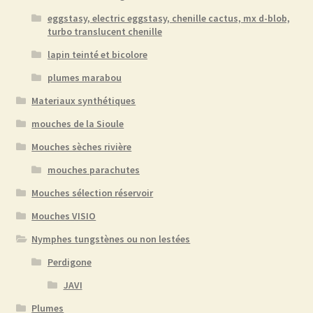
eggstasy, electric eggstasy, chenille cactus, mx d-blob,
turbo translucent chenille
lapin teinté et bicolore
plumes marabou
Materiaux synthétiques
mouches de la Sioule
Mouches sèches rivière
mouches parachutes
Mouches sélection réservoir
Mouches VISIO
Nymphes tungstènes ou non lestées
Perdigone
JAVI
Plumes