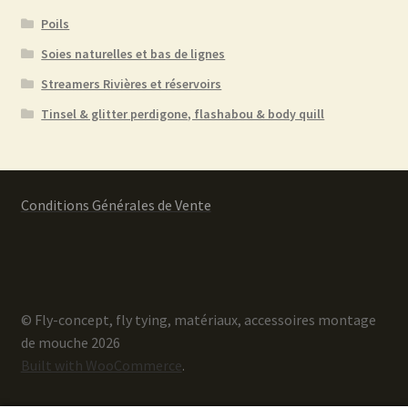
Poils
Soies naturelles et bas de lignes
Streamers Rivières et réservoirs
Tinsel & glitter perdigone, flashabou & body quill
Conditions Générales de Vente
© Fly-concept, fly tying, matériaux, accessoires montage
de mouche 2026
Built with WooCommerce
.