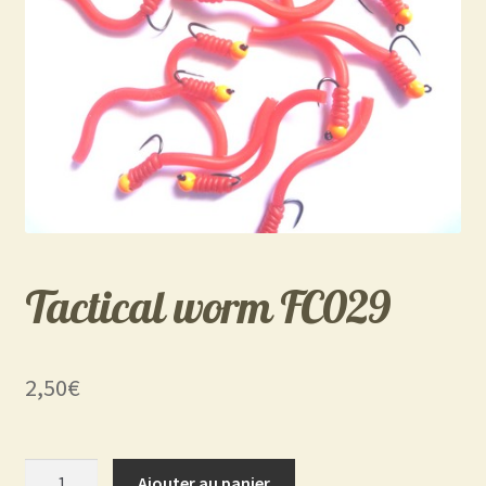
Tactical worm FC029
2,50
€
quantité
Ajouter au panier