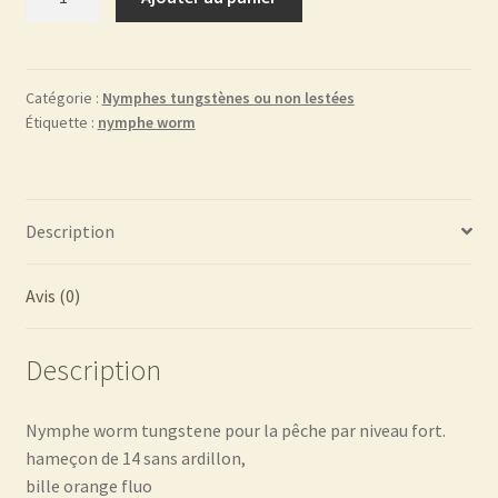
de
Tactical
worm
FC029
Catégorie :
Nymphes tungstènes ou non lestées
Étiquette :
nymphe worm
Description
Avis (0)
Description
Nymphe worm tungstene pour la pêche par niveau fort.
hameçon de 14 sans ardillon,
bille orange fluo