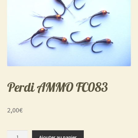
Perdi AMMO FC083
2,00
€
quantité
Ajouter au panier