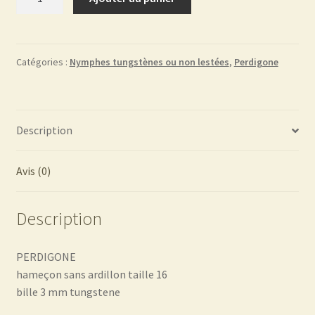
de
Perdi
AMMO
FC083
Catégories :
Nymphes tungstènes ou non lestées
,
Perdigone
Description
Avis (0)
Description
PERDIGONE
hameçon sans ardillon taille 16
bille 3 mm tungstene