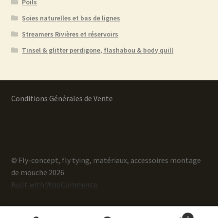
Poils
Soies naturelles et bas de lignes
Streamers Rivières et réservoirs
Tinsel & glitter perdigone, flashabou & body quill
Conditions Générales de Vente
© Fly-concept, fly tying, matériaux, accessoires montage
de mouche 2026
Built with WooCommerce
.