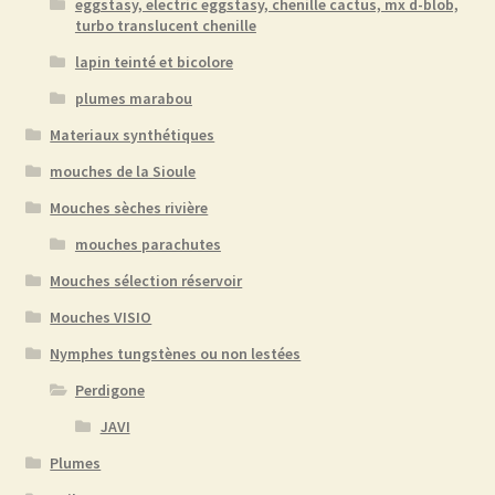
eggstasy, electric eggstasy, chenille cactus, mx d-blob,
turbo translucent chenille
lapin teinté et bicolore
plumes marabou
Materiaux synthétiques
mouches de la Sioule
Mouches sèches rivière
mouches parachutes
Mouches sélection réservoir
Mouches VISIO
Nymphes tungstènes ou non lestées
Perdigone
JAVI
Plumes