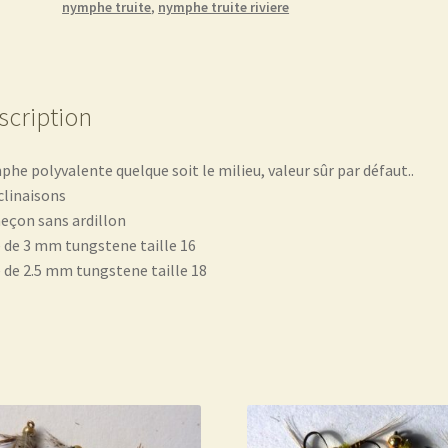
nymphe truite
,
nymphe truite riviere
scription
he polyvalente quelque soit le milieu, valeur sûr par défaut..
clinaisons
çon sans ardillon
e de 3 mm tungstene taille 16
e de 2.5 mm tungstene taille 18