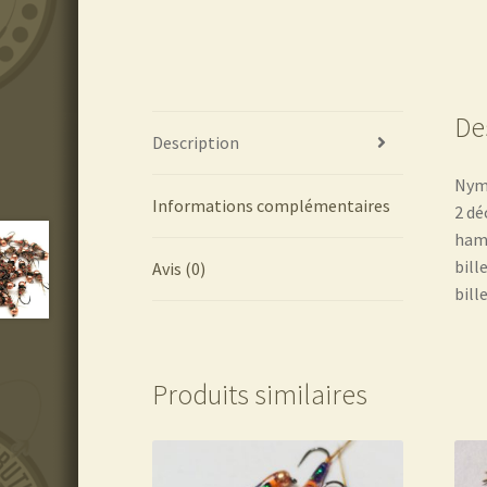
De
Description
Nymp
Informations complémentaires
2 dé
hame
bill
Avis (0)
bill
Produits similaires