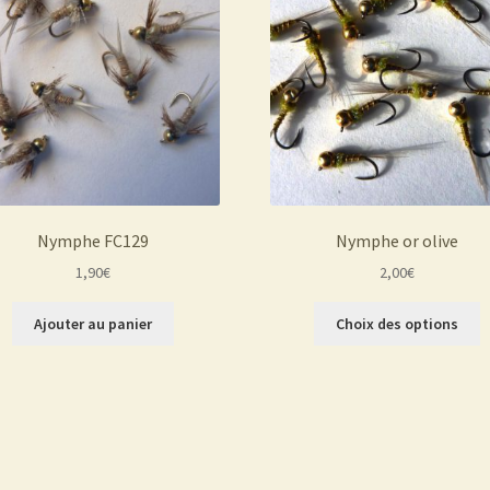
Nymphe FC129
Nymphe or olive
1,90
€
2,00
€
C
Ajouter au panier
Choix des options
p
a
p
v
L
o
p