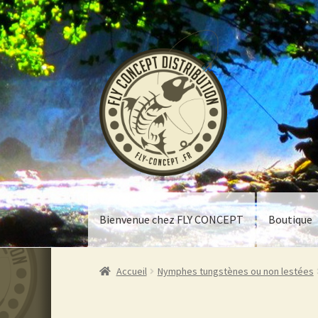
Aller
Aller
à
au
la
contenu
navigation
Bienvenue chez FLY CONCEPT
Boutique
Accueil
Nymphes tungstènes ou non lestées