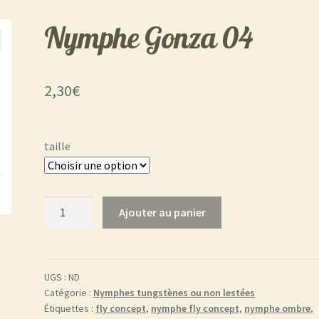
Nymphe Gonza 04
2,30
€
taille
quantité
Ajouter au panier
de
Nymphe
Gonza
04
UGS :
ND
Catégorie :
Nymphes tungstènes ou non lestées
Étiquettes :
fly concept
,
nymphe fly concept
,
nymphe ombre
,