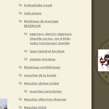
hydrophobe visuel
Indicateurs
Matériaux de montage
RESERVOIR
eggstasy, electric eggstasy,
chenille cactus, mx d-blob,
turbo translucent chenille
lapin teinté et bicolore
plumes marabou
Materiaux synthétiques
mouches de la Sioule
Mouches sèches rivière
mouches parachutes
Mouches sélection réservoir
Mouches VISIO