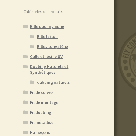
Catégories de produits
Bille pour nymphe
Bille laiton
Billes tungstène
Colle et résine UV
Dubbing Naturels et
Synthétiques
dubbing naturels
Fil de cuivre
Fil de montage
Fil dubbing
Fil métallisé
Hameçons