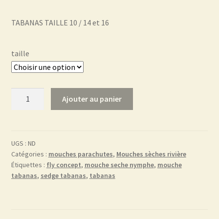
TABANAS TAILLE 10 / 14 et 16
taille
quantité
Ajouter au panier
de
Sedge
Tabanas
TJC
UGS :
ND
Catégories :
mouches parachutes
,
Mouches sèches rivière
blanc
Étiquettes :
fly concept
,
mouche seche nymphe
,
mouche
tabanas
,
sedge tabanas
,
tabanas