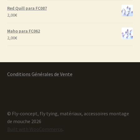
Red Quill para FC087
2,00
€
Maho para FC062
2,00
€
Conditions Générales de Vente
© Fly-concept, fly tying, matériaux, accessoires montage
de mouche 2026
Built with WooCommerce
.