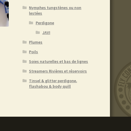
Nymphes tungstènes ou non
lestées
Perdigone
JAVI
Plumes
Poils
e
Soies naturelles et bas de lignes
roduit
Streamers Rivières et réservoirs
lusieurs
Tinsel & glitter perdigone,
ariations.
flashabou & body quill
es
ptions
euvent
tre
hoisies
ur