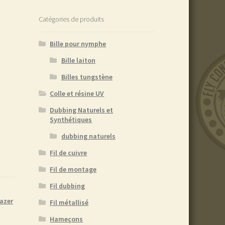
Catégories de produits
Bille pour nymphe
Bille laiton
Billes tungstène
Colle et résine UV
Dubbing Naturels et
Synthétiques
dubbing naturels
Fil de cuivre
Fil de montage
Fil dubbing
lazer
Fil métallisé
Hameçons