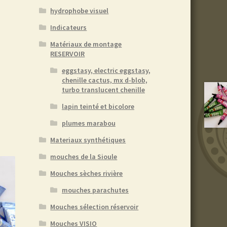
hydrophobe visuel
Indicateurs
Matériaux de montage
RESERVOIR
eggstasy, electric eggstasy,
chenille cactus, mx d-blob,
turbo translucent chenille
lapin teinté et bicolore
plumes marabou
Materiaux synthétiques
mouches de la Sioule
Mouches sèches rivière
mouches parachutes
Mouches sélection réservoir
Mouches VISIO