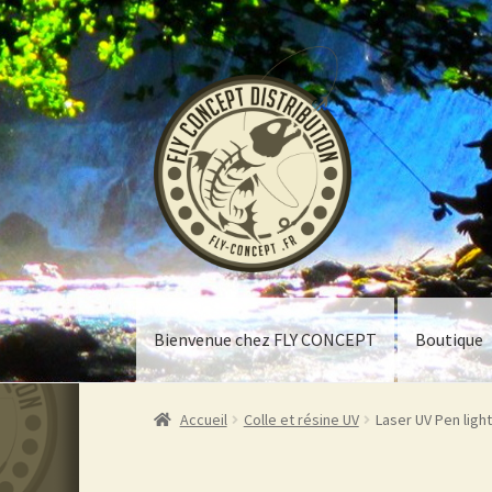
Aller
Aller
à
au
la
contenu
navigation
Bienvenue chez FLY CONCEPT
Boutique
Accueil
Colle et résine UV
Laser UV Pen light