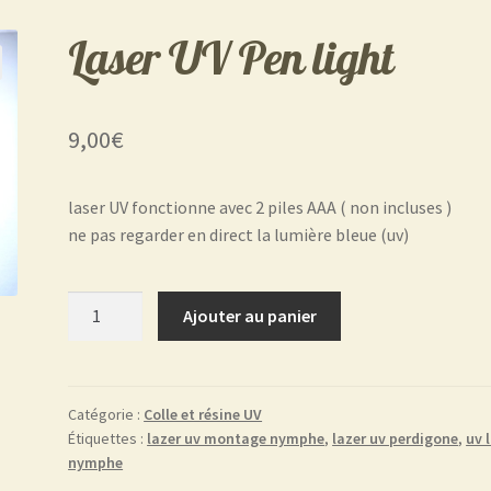
Laser UV Pen light
9,00
€
laser UV fonctionne avec 2 piles AAA ( non incluses )
ne pas regarder en direct la lumière bleue (uv)
quantité
Ajouter au panier
de
Laser
UV
Pen
Catégorie :
Colle et résine UV
Étiquettes :
lazer uv montage nymphe
,
lazer uv perdigone
,
uv 
light
nymphe