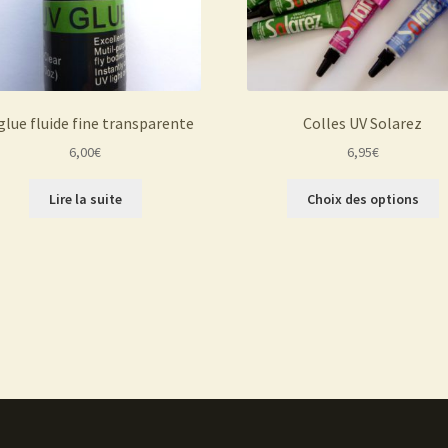
glue fluide fine transparente
Colles UV Solarez
6,00
€
6,95
€
C
Lire la suite
Choix des options
p
a
p
v
L
o
p
ê
c
s
la