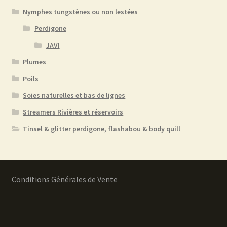
Nymphes tungstènes ou non lestées
Perdigone
JAVI
Plumes
Poils
Soies naturelles et bas de lignes
Streamers Rivières et réservoirs
Tinsel & glitter perdigone, flashabou & body quill
Conditions Générales de Vente