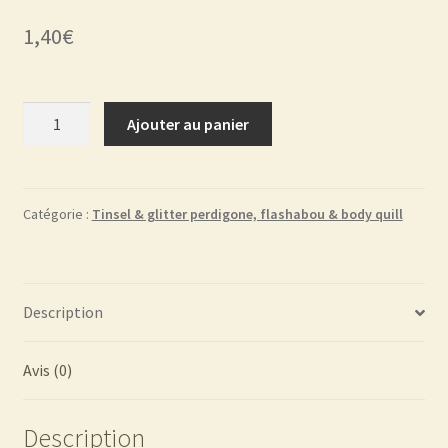
1,40
€
quantité
Ajouter au panier
de
Holostren
tinsel
FC19
Catégorie :
Tinsel & glitter perdigone, flashabou & body quill
Description
Avis (0)
Description