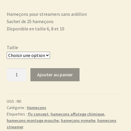
Hameçons pour streamers sans ardillon
Sachet de 25 hameçons
Disponible en taille 6, 8 et 10
Taille
quantité
Ajouter au panier
de
Hameçons
streamer
BL700
UGS :
ND
Catégorie :
Hameçons
Étiquettes :
fly concept
,
hameçons affutage chimique
,
hameçons montage mouche
,
hameçons nymphe
,
hameçons
streamer