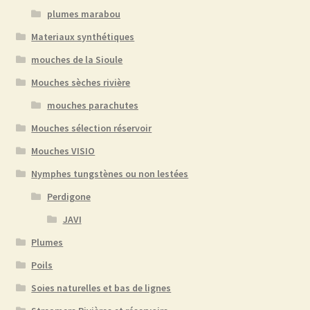
plumes marabou
Materiaux synthétiques
mouches de la Sioule
Mouches sèches rivière
mouches parachutes
Mouches sélection réservoir
Mouches VISIO
Nymphes tungstènes ou non lestées
Perdigone
JAVI
Plumes
Poils
Soies naturelles et bas de lignes