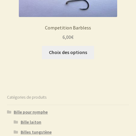
Competition Barbless
6,00
€
Ce
Choix des options
produit
a
plusieurs
variations.
Les
options
Catégories de produits
peuvent
être
Bille pour nymphe
choisies
Bille laiton
sur
Billes tungstène
la