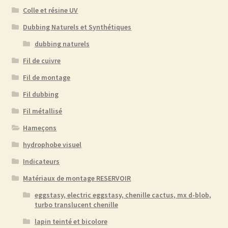
page
Colle et résine UV
du
Dubbing Naturels et Synthétiques
produit
dubbing naturels
Fil de cuivre
Fil de montage
Fil dubbing
Fil métallisé
Hameçons
hydrophobe visuel
Indicateurs
Matériaux de montage RESERVOIR
eggstasy, electric eggstasy, chenille cactus, mx d-blob,
turbo translucent chenille
lapin teinté et bicolore