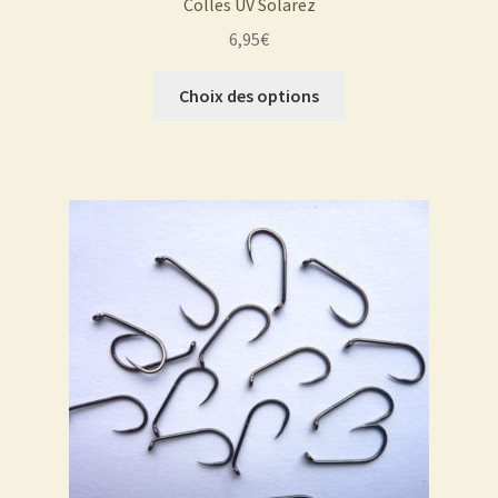
Colles UV Solarez
6,95
€
Ce
Choix des options
produit
a
plusieurs
variations.
Les
options
peuvent
être
choisies
sur
la
page
du
produit