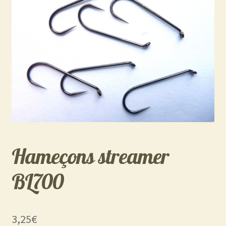
Hameçons streamer
BL700
3,25
€