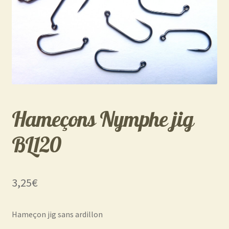
Hameçons Nymphe jig
BL120
3,25
€
Hameçon jig sans ardillon