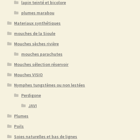
lapin teinté et bicolore
plumes marabou
Materiaux synthétiques
mouches de la Sioule
Mouches sèches rivière
mouches parachutes
Mouches sélection réservoir
Mouches VISIO
Nymphes tungstènes ou non lestées
Perdigone
JAVI
Plumes
Poils
Soies naturelles et bas de lignes