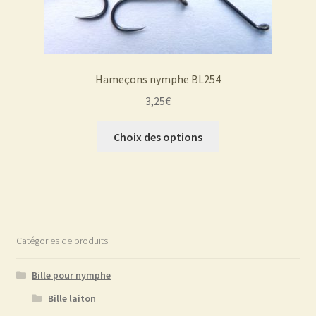
Hameçons nymphe BL254
3,25
€
Ce
Choix des options
produit
a
plusieurs
variations.
Les
options
Catégories de produits
peuvent
être
Bille pour nymphe
choisies
Bille laiton
sur