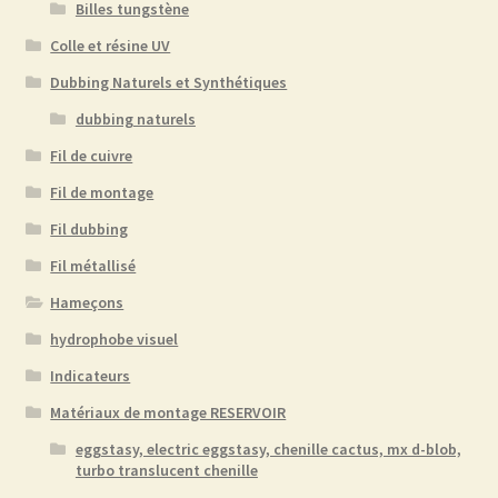
Billes tungstène
la
page
Colle et résine UV
du
Dubbing Naturels et Synthétiques
produit
dubbing naturels
Fil de cuivre
Fil de montage
Fil dubbing
Fil métallisé
Hameçons
hydrophobe visuel
Indicateurs
Matériaux de montage RESERVOIR
eggstasy, electric eggstasy, chenille cactus, mx d-blob,
turbo translucent chenille