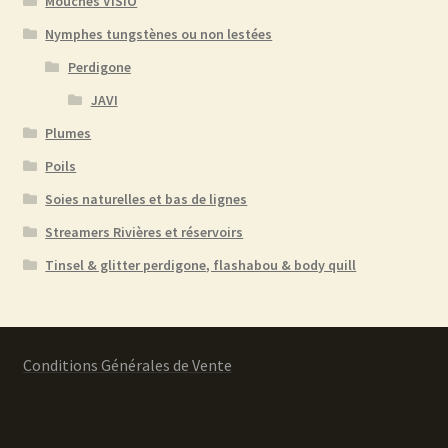
Mouches VISIO
Nymphes tungstènes ou non lestées
Perdigone
JAVI
Plumes
Poils
Soies naturelles et bas de lignes
Streamers Rivières et réservoirs
Tinsel & glitter perdigone, flashabou & body quill
Conditions Générales de Vente