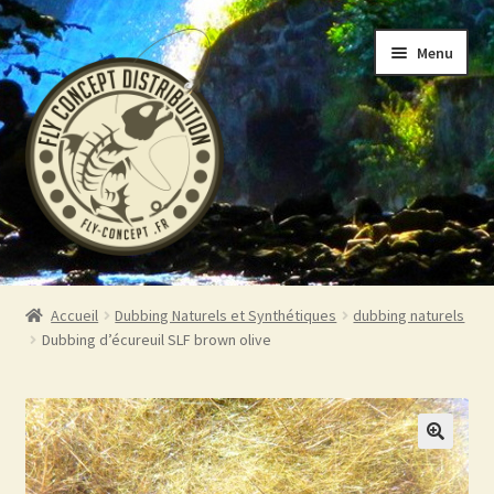
Aller
Aller
Menu
à
au
la
contenu
navigation
Accueil
Accueil
Dubbing Naturels et Synthétiques
dubbing naturels
Ouvrir
Dubbing d’écureuil SLF brown olive
Boutique
le
menu
A propos
enfant
Contact 06.19.39.19.88