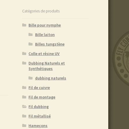
Catégories de produits
Bille pour nymphe
Bille laiton
Billes tungstène
Colle et résine UV
Dubbing Naturels et
Synthétiques
dubbing naturels
Fil de cuivre
Fil de montage
Fil dubbing
Fil métallisé
Hameçons