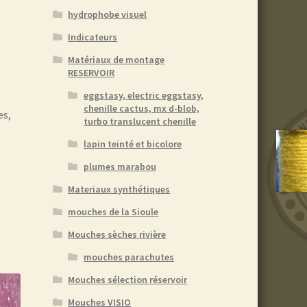
hydrophobe visuel
Indicateurs
Matériaux de montage
RESERVOIR
eggstasy, electric eggstasy,
chenille cactus, mx d-blob,
es,
turbo translucent chenille
lapin teinté et bicolore
plumes marabou
Materiaux synthétiques
mouches de la Sioule
Mouches sèches rivière
mouches parachutes
Mouches sélection réservoir
Mouches VISIO