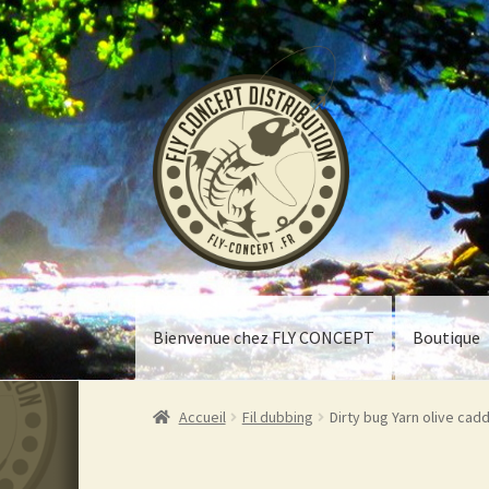
Aller
Aller
à
au
la
contenu
navigation
Bienvenue chez FLY CONCEPT
Boutique
Accueil
Fil dubbing
Dirty bug Yarn olive cadd