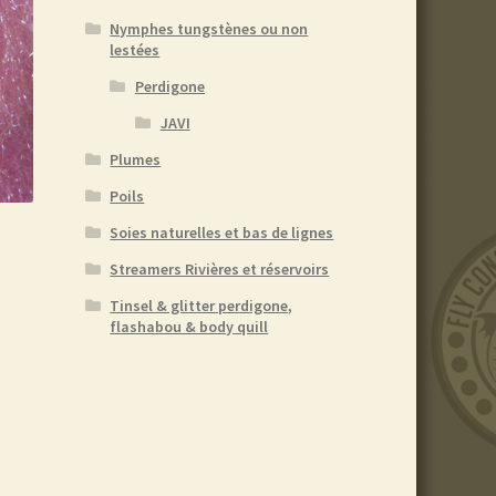
Nymphes tungstènes ou non
lestées
Perdigone
JAVI
Plumes
Poils
Soies naturelles et bas de lignes
Streamers Rivières et réservoirs
Tinsel & glitter perdigone,
flashabou & body quill