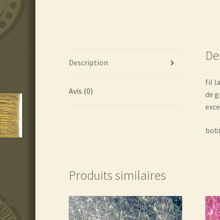
De
Description
fil 
Avis (0)
de g
exce
bobi
Produits similaires