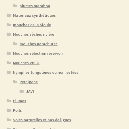
plumes marabou
Materiaux synthétiques
mouches de la Sioule
Mouches sèches rivière
mouches parachutes
Mouches sélection réservoir
Mouches VISIO
Nymphes tungstènes ou non lestées
Perdigone
JAVI
Plumes
Poils
Soies naturelles et bas de lignes