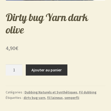
Dirty bug Yarn dark
olive
4,90
€
quantité
Ajouter au panier
de
Dirty
bug
Yarn
Catégories :
Dubbing Naturels et Synthétiques
,
Fil dubbing
Étiquettes :
dirty bug yarn
,
fil laineux
,
semperfli
dark
olive