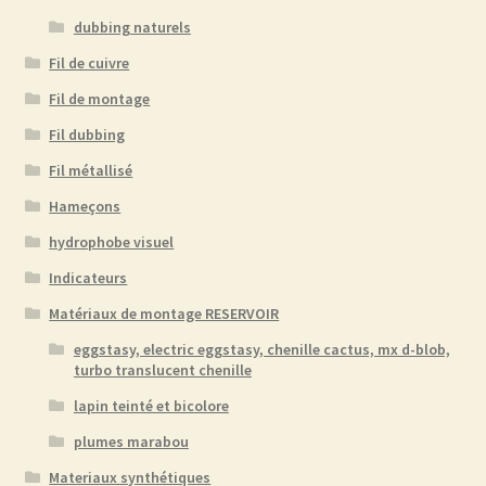
dubbing naturels
Fil de cuivre
Fil de montage
Fil dubbing
Fil métallisé
Hameçons
hydrophobe visuel
Indicateurs
Matériaux de montage RESERVOIR
eggstasy, electric eggstasy, chenille cactus, mx d-blob,
turbo translucent chenille
lapin teinté et bicolore
plumes marabou
Materiaux synthétiques