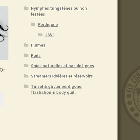
Nymphes tungstènes ou non
lestées
Perdigone
JAVI
Plumes
Poils
Soies naturelles et bas de lignes
 Or
Streamers Rivières et réservoirs
Tinsel & glitter perdigone,
flashabou & body quill