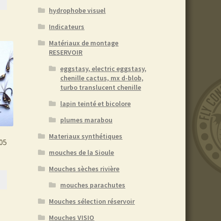
hydrophobe visuel
Indicateurs
Matériaux de montage
RESERVOIR
eggstasy, electric eggstasy,
chenille cactus, mx d-blob,
turbo translucent chenille
lapin teinté et bicolore
plumes marabou
Materiaux synthétiques
05
mouches de la Sioule
Mouches sèches rivière
mouches parachutes
Mouches sélection réservoir
Mouches VISIO