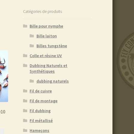
Catégories de produits
Bille pour nymphe
Bille laiton
Billes tungstène
Colle et résine UV
Dubbing Naturels et
Synthétiques
dubbing naturels
Fil de cuivre
Fil de montage
Fil dubbing
010
Fil métallisé
Hameçons