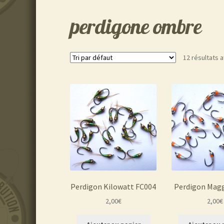
perdigone ombre
12 résultats a
Perdigon Kilowatt FC004
Perdigon Mag
2,00
€
2,00
€