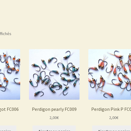
ffichés
got FC006
Perdigon pearly FC009
Perdigon Pink P FC
2,00
€
2,00
€