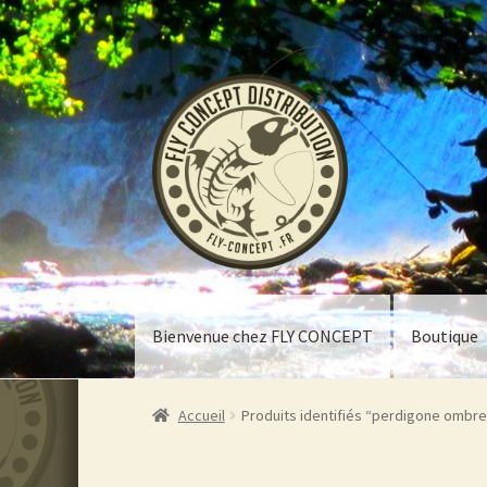
Aller
Aller
à
au
la
contenu
navigation
Bienvenue chez FLY CONCEPT
Boutique
Accueil
Produits identifiés “perdigone ombre