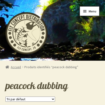
Aller
Aller
Menu
à
au
la
contenu
navigation
Accueil
Accueil
Produits identifiés “peacock dubbing”
Ouvrir
Boutique
le
peacock dubbing
menu
A propos
enfant
Contact 06.19.39.19.88