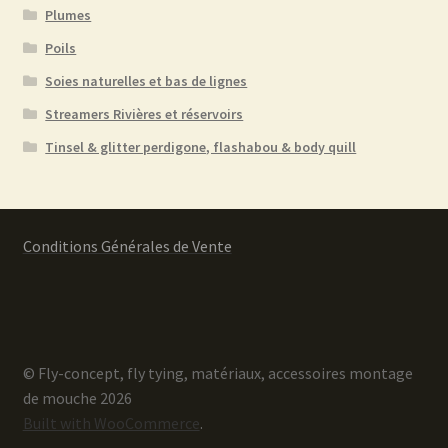
Plumes
Poils
Soies naturelles et bas de lignes
Streamers Rivières et réservoirs
Tinsel & glitter perdigone, flashabou & body quill
Conditions Générales de Vente
© Fly-concept, fly tying, matériaux, accessoires montage
de mouche 2026
Built with WooCommerce
.