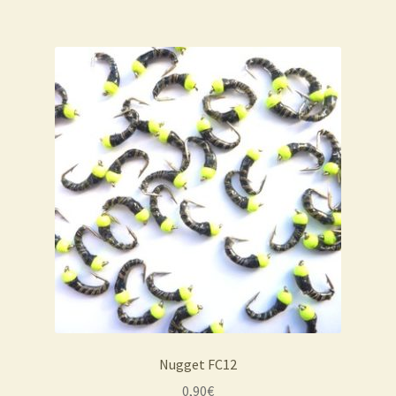
Nugget FC12
0,90
€