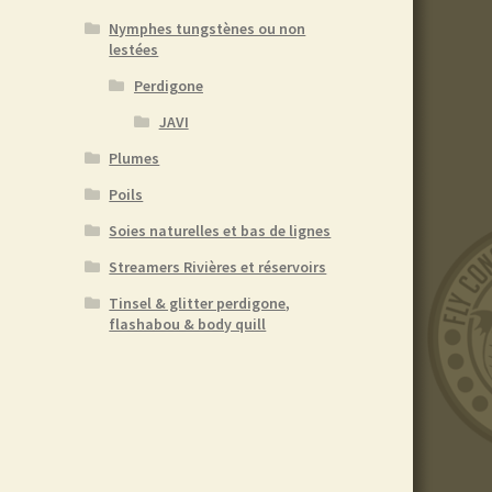
Nymphes tungstènes ou non
lestées
Perdigone
JAVI
Plumes
Poils
Soies naturelles et bas de lignes
Streamers Rivières et réservoirs
Tinsel & glitter perdigone,
flashabou & body quill