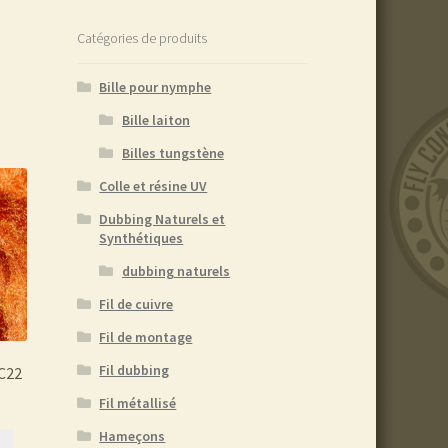
Catégories de produits
Bille pour nymphe
Bille laiton
Billes tungstène
Colle et résine UV
Dubbing Naturels et
Synthétiques
dubbing naturels
Fil de cuivre
Fil de montage
Fil dubbing
C22
Fil métallisé
Hameçons