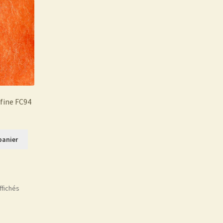
fine FC94
panier
ffichés