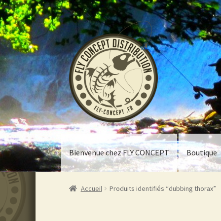
Aller
Aller
à
au
la
contenu
navigation
Bienvenue chez FLY CONCEPT
Boutique
Accueil
Produits identifiés “dubbing thorax”