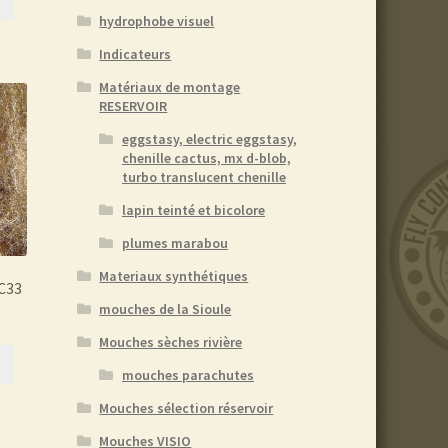
hydrophobe visuel
Indicateurs
Matériaux de montage
RESERVOIR
eggstasy, electric eggstasy,
chenille cactus, mx d-blob,
turbo translucent chenille
lapin teinté et bicolore
plumes marabou
Materiaux synthétiques
C33
mouches de la Sioule
Mouches sèches rivière
mouches parachutes
Mouches sélection réservoir
Mouches VISIO