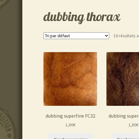
dubbing thorax
10 résultats a
dubbing superfine FC32
dubbing super
1,80
€
1,80
€